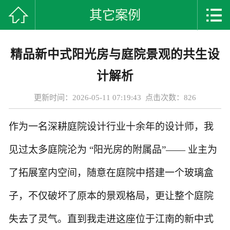



其它案例
首页
关于我们
精品新中式阳光房与庭院景观的共生设
阳光房案例
计解析
阳光房动态
更新时间：2026-05-11 07:19:43 点击次数：
826
生产基地
作为一名深耕庭院设计行业十余年的设计师，我
技术知识
见过太多庭院沦为
“阳光房的附属品”—— 业主为
了拓展室内空间，随意在庭院中搭建一个玻璃盒
科普知识
子，不仅破坏了原本的景观格局，更让整个庭院
阳光房杂谈
失去了灵气。直到我走进这座位于江南的新中式
联系我们